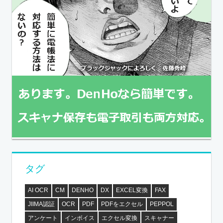
タグ
AI OCR
CM
DENHO
DX
EXCEL変換
FAX
JIIMA認証
OCR
PDF
PDFをエクセル
PEPPOL
アンケート
インボイス
エクセル変換
スキャナー