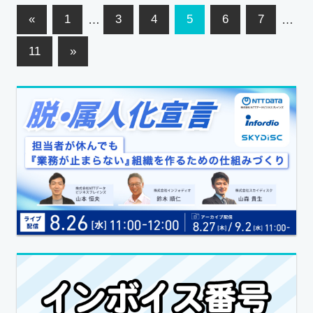
«
1
…
3
4
5
6
7
…
11
»