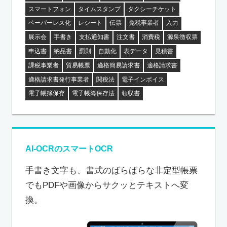
スマートフォン
タイムスタンプ
タクシーチケット
ペーパーレス化
レシート
伝票
免税事業者
入力
展示会
手書き
支払通知書
注文書
消費税
源泉徴収票
申込書
納品書
罰則
自動化
表データ
見積書
課税事業者
貿易帳票
適格簡易請求書
適格請求書
適格請求書発行事業者
関税法
電子インボイス
電子帳簿保存
電子帳簿保存法
領収書
AI-OCRのスマートOCR
手書き文字も、書式のばらばらな非定型帳票
でもPDFや画像からサクッとテキストへ変
換。