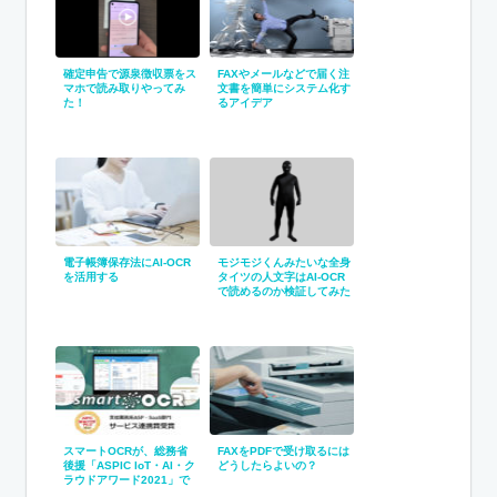
確定申告で源泉徴収票をス
FAXやメールなどで届く注
マホで読み取りやってみ
文書を簡単にシステム化す
た！
るアイデア
電子帳簿保存法にAI-OCR
モジモジくんみたいな全身
を活用する
タイツの人文字はAI-OCR
で読めるのか検証してみた
スマートOCRが、総務省
FAXをPDFで受け取るには
後援「ASPIC IoT・AI・ク
どうしたらよいの？
ラウドアワード2021」で
「サービス連携賞」を受賞