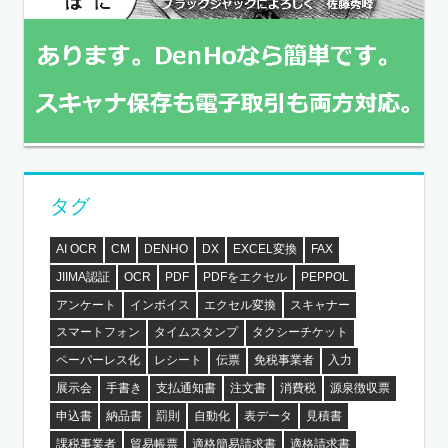
タグ
AI OCR
CM
DENHO
DX
EXCEL変換
FAX
JIIMA認証
OCR
PDF
PDFをエクセル
PEPPOL
アンケート
インボイス
エクセル変換
スキャナー
スマートフォン
タイムスタンプ
タクシーチケット
ペーパーレス化
レシート
伝票
免税事業者
入力
展示会
手書き
支払通知書
注文書
消費税
源泉徴収票
申込書
納品書
罰則
自動化
表データ
見積書
課税事業者
貿易帳票
適格簡易請求書
適格請求書