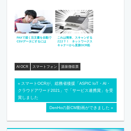
しました
FAXで届く注文書を自動で
これは簡単、スキャンする
CSVデータにするには
だけ？！ ネットワークス
キャナーから直接OCR処
理をかける
AI OCR
スマートフォン
源泉徴収票
スマートOCRが、総務省後援「ASPIC IoT・AI・
クラウドアワード2021」で「サービス連携賞」を受
賞しました
DenHoの新CM動画ができました