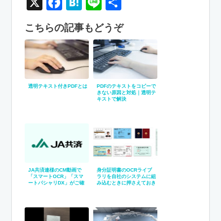
X
Facebook
Hatena
Line
共
有
こちらの記事もどうぞ
透明テキスト付きPDFとは
PDFのテキストをコピーで
きない原因と対処｜透明テ
キストで解決
JA共済連様のCM動画で
身分証明書のOCRライブ
「スマートOCR」「スマ
ラリを自社のシステムに組
ートパシャリDX」がご確
み込むときに押さえておき
認いただけます！
たいポイント