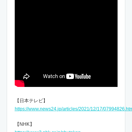
【日本テレビ】
https://www.news24.jp/articles/2021/12/17/07994826.ht
【NHK】