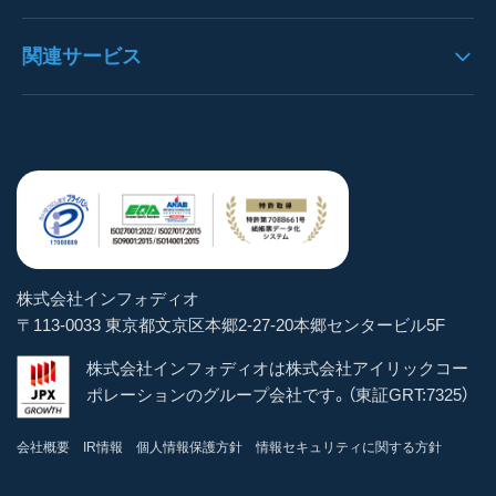
決算書パック
プレスリリース
データ抽出
見積書OCRの導入事例
OCRとは
関連サービス
通帳パック
お知らせ
構造化処理
決算書OCRの導入事例
AI-OCRとは
身分証明書パック
よくある質問
https://denho.jp/（デンホー）
ユーザー管理
通帳OCRの導入事例
OCR-LAB（Blog）
スマートOCR健康診断書
お問い合わせ
注文書革命DX
ステータス管理
貿易書類OCRの導入事例
インボイス逆引き検索
スマートOCR for Salesforce
トライアル体験
brox
マスター機能
その他帳票OCRの導入事例
お役立ちeBook
手書きOCRフォームメーカー
パートナー企業
学習
株式会社インフォディオ
スマートパシャリDX
〒113-0033 東京都文京区本郷2-27-20本郷センタービル5F
CSV出力
AIテンプレート
株式会社インフォディオは株式会社アイリックコー
AIテンプレート
ポレーションのグループ会社です。（東証GRT:7325）
サーチャブルPDF
会社概要
IR情報
個人情報保護方針
情報セキュリティに関する方針
スマートOCR API