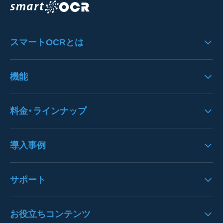
スマートOCRとは
スマートOCRの製品特徴
機能
システムのフロー
機能一覧
料金・ラインナップ
システムへの思い
UI/UX
料金
導入事例
入力機能
クラウドサービスＳＬＯ
歪み・ノイズ処理
導入事例一覧
サポート
オプション一覧
文字列エリア・文字認識
注文書OCRの導入事例
請求書パック
バージョンアップ情報
お役立ちコンテンツ
枠線・表認識
請求書OCRの導入事例