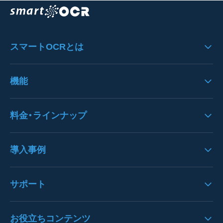
スマートOCRとは
スマートOCRの製品特徴
機能
システムのフロー
機能一覧
料金・ラインナップ
システムへの思い
UI/UX
料金
導入事例
入力機能
クラウドサービスＳＬＯ
歪み・ノイズ処理
導入事例一覧
サポート
オプション一覧
文字列エリア・文字認識
注文書OCRの導入事例
請求書パック
バージョンアップ情報
お役立ちコンテンツ
枠線・表認識
請求書OCRの導入事例