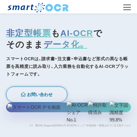
非定型帳票
も
AI-OCR
で
そのまま
データ化。
スマートOCRは、請求書・注文書・申込書など形式の異なる帳
票を高精度に読み取り、入力業務を自動化するAI-OCRプラッ
トフォームです。
お問い合わせ
※1 【BOXIL Magazine】2025年1月
AI-OCRのシェア・市場規模 一番選ばれている人気サービス