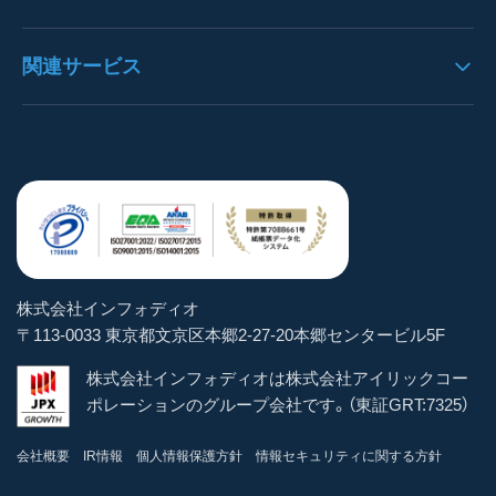
決算書パック
プレスリリース
データ抽出
見積書OCRの導入事例
OCRとは
関連サービス
通帳パック
お知らせ
構造化処理
決算書OCRの導入事例
AI-OCRとは
身分証明書パック
よくある質問
https://denho.jp/（デンホー）
ユーザー管理
通帳OCRの導入事例
OCR-LAB（Blog）
スマートOCR健康診断書
お問い合わせ
注文書革命DX
ステータス管理
貿易書類OCRの導入事例
インボイス逆引き検索
スマートOCR for Salesforce
トライアル体験
brox
マスター機能
その他帳票OCRの導入事例
お役立ちeBook
手書きOCRフォームメーカー
パートナー企業
学習
株式会社インフォディオ
スマートパシャリDX
〒113-0033 東京都文京区本郷2-27-20本郷センタービル5F
CSV出力
AIテンプレート
株式会社インフォディオは株式会社アイリックコー
AIテンプレート
ポレーションのグループ会社です。（東証GRT:7325）
サーチャブルPDF
会社概要
IR情報
個人情報保護方針
情報セキュリティに関する方針
スマートOCR API