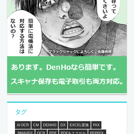
タグ
AI OCR
CM
DENHO
DX
EXCEL変換
FAX
JIIMA認証
OCR
PDF
PDFをエクセル
PEPPOL