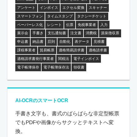
アンケート
インボイス
エクセル変換
スキャナー
スマートフォン
タイムスタンプ
タクシーチケット
ペーパーレス化
レシート
伝票
免税事業者
入力
展示会
手書き
支払通知書
注文書
消費税
源泉徴収票
申込書
納品書
罰則
自動化
表データ
見積書
課税事業者
貿易帳票
適格簡易請求書
適格請求書
適格請求書発行事業者
関税法
電子インボイス
電子帳簿保存
電子帳簿保存法
領収書
AI-OCRのスマートOCR
手書き文字も、書式のばらばらな非定型帳票
でもPDFや画像からサクッとテキストへ変
換。