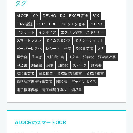
タグ
AI OCR
CM
DENHO
DX
EXCEL変換
FAX
JIIMA認証
OCR
PDF
PDFをエクセル
PEPPOL
アンケート
インボイス
エクセル変換
スキャナー
スマートフォン
タイムスタンプ
タクシーチケット
ペーパーレス化
レシート
伝票
免税事業者
入力
展示会
手書き
支払通知書
注文書
消費税
源泉徴収票
申込書
納品書
罰則
自動化
表データ
見積書
課税事業者
貿易帳票
適格簡易請求書
適格請求書
適格請求書発行事業者
関税法
電子インボイス
電子帳簿保存
電子帳簿保存法
領収書
AI-OCRのスマートOCR