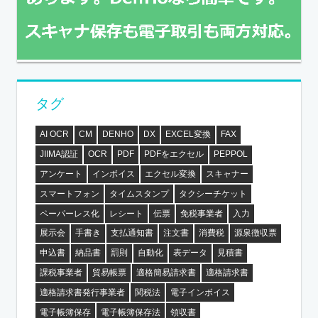
タグ
AI OCR
CM
DENHO
DX
EXCEL変換
FAX
JIIMA認証
OCR
PDF
PDFをエクセル
PEPPOL
アンケート
インボイス
エクセル変換
スキャナー
スマートフォン
タイムスタンプ
タクシーチケット
ペーパーレス化
レシート
伝票
免税事業者
入力
展示会
手書き
支払通知書
注文書
消費税
源泉徴収票
申込書
納品書
罰則
自動化
表データ
見積書
課税事業者
貿易帳票
適格簡易請求書
適格請求書
適格請求書発行事業者
関税法
電子インボイス
電子帳簿保存
電子帳簿保存法
領収書