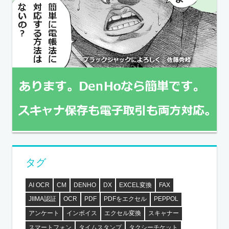
タグ
AI OCR
CM
DENHO
DX
EXCEL変換
FAX
JIIMA認証
OCR
PDF
PDFをエクセル
PEPPOL
アンケート
インボイス
エクセル変換
スキャナー
スマートフォン
タイムスタンプ
タクシーチケット