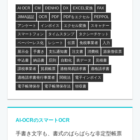
AI OCR
CM
DENHO
DX
EXCEL変換
FAX
JIIMA認証
OCR
PDF
PDFをエクセル
PEPPOL
アンケート
インボイス
エクセル変換
スキャナー
スマートフォン
タイムスタンプ
タクシーチケット
ペーパーレス化
レシート
伝票
免税事業者
入力
展示会
手書き
支払通知書
注文書
消費税
源泉徴収票
申込書
納品書
罰則
自動化
表データ
見積書
課税事業者
貿易帳票
適格簡易請求書
適格請求書
適格請求書発行事業者
関税法
電子インボイス
電子帳簿保存
電子帳簿保存法
領収書
AI-OCRのスマートOCR
手書き文字も、書式のばらばらな非定型帳票