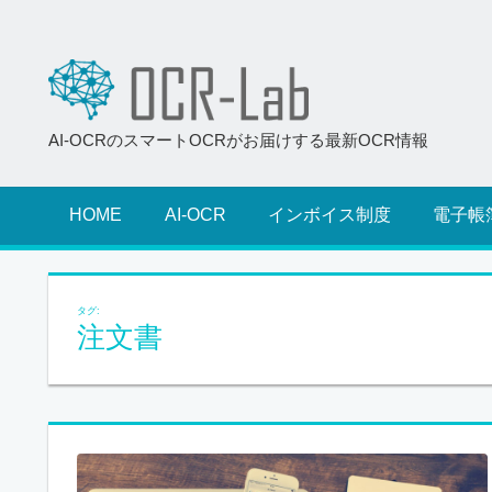
AI-OCRのスマートOCRがお届けする最新OCR情報
HOME
AI-OCR
インボイス制度
電子帳
タグ:
注文書