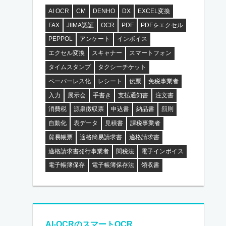
AI OCR
CM
DENHO
DX
EXCEL変換
FAX
JIIMA認証
OCR
PDF
PDFをエクセル
PEPPOL
アンケート
インボイス
エクセル変換
スキャナー
スマートフォン
タイムスタンプ
タクシーチケット
ペーパーレス化
レシート
伝票
免税事業者
入力
展示会
手書き
支払通知書
注文書
消費税
源泉徴収票
申込書
納品書
罰則
自動化
表データ
見積書
課税事業者
貿易帳票
適格簡易請求書
適格請求書
適格請求書発行事業者
関税法
電子インボイス
電子帳簿保存
電子帳簿保存法
領収書
AI-OCRのスマートOCR