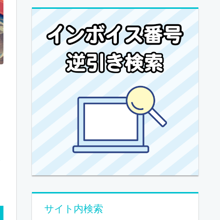
く
こ
い
し
サイト内検索