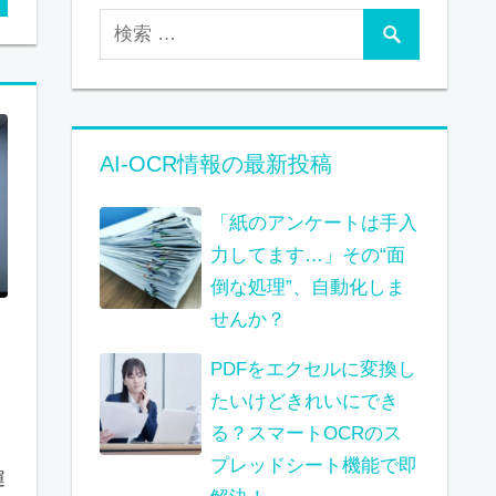
AI-OCR情報の最新投稿
「紙のアンケートは手入
力してます…」その“面
倒な処理”、自動化しま
せんか？
PDFをエクセルに変換し
たいけどきれいにでき
る？スマートOCRのス
い
プレッドシート機能で即
運