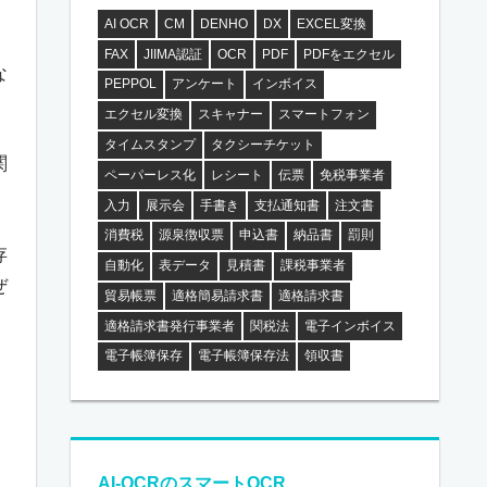
AI OCR
CM
DENHO
DX
EXCEL変換
FAX
JIIMA認証
OCR
PDF
PDFをエクセル
な
PEPPOL
アンケート
インボイス
エクセル変換
スキャナー
スマートフォン
タイムスタンプ
タクシーチケット
関
ペーパーレス化
レシート
伝票
免税事業者
入力
展示会
手書き
支払通知書
注文書
消費税
源泉徴収票
申込書
納品書
罰則
存
自動化
表データ
見積書
課税事業者
ぜ
貿易帳票
適格簡易請求書
適格請求書
適格請求書発行事業者
関税法
電子インボイス
電子帳簿保存
電子帳簿保存法
領収書
AI-OCRのスマートOCR