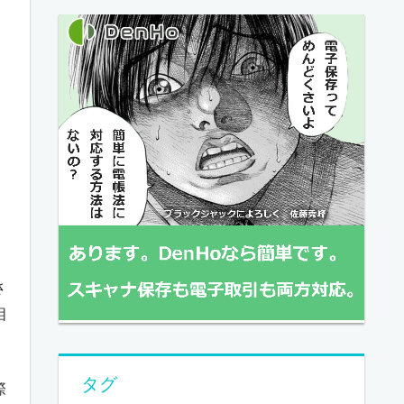
さ
相
タグ
際