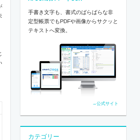
が
手書き文字も、書式のばらばらな非
未
定型帳票でもPDFや画像からサクッと
テキストへ変換。
じ
い
→公式サイト
カテゴリー