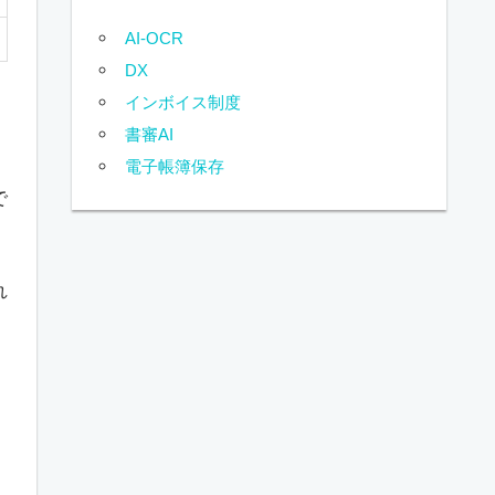
AI-OCR
DX
インボイス制度
書審AI
電子帳簿保存
で
れ