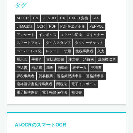
タグ
AI OCR
CM
DENHO
DX
EXCEL変換
FAX
JIIMA認証
OCR
PDF
PDFをエクセル
PEPPOL
アンケート
インボイス
エクセル変換
スキャナー
スマートフォン
タイムスタンプ
タクシーチケット
ペーパーレス化
レシート
伝票
免税事業者
入力
展示会
手書き
支払通知書
注文書
消費税
源泉徴収票
申込書
納品書
罰則
自動化
表データ
見積書
課税事業者
貿易帳票
適格簡易請求書
適格請求書
適格請求書発行事業者
関税法
電子インボイス
電子帳簿保存
電子帳簿保存法
領収書
AI-OCRのスマートOCR