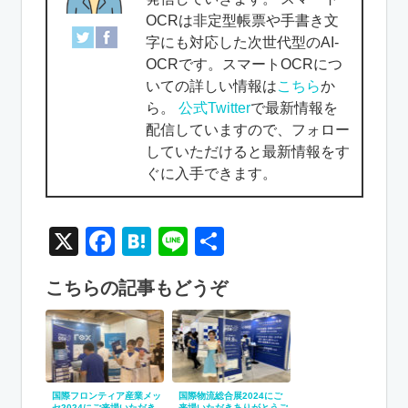
OCRは非定型帳票や手書き文
字にも対応した次世代型のAI-
OCRです。スマートOCRにつ
いての詳しい情報は
こちら
か
ら。
公式Twitter
で最新情報を
配信していますので、フォロー
していただけると最新情報をす
ぐに入手できます。
X
Facebook
Hatena
Line
共
有
こちらの記事もどうぞ
国際フロンティア産業メッ
国際物流総合展2024にご
セ2024にご来場いただき
来場いただきありがとうご