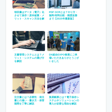
領収書はデータ（電子）化
PDF OCRとは？やり方・
させて保存！原本破棄・メ
無料/有料比較・精度改善
リット・スキャン方法を解
まで【2025年最新版】
説
文書管理システムとは？メ
DX総合EXPO春展にご来
リット・システムの選び方
場いただきありがとうござ
を解説
いました
注文書とは？必要性・発注
貿易帳票とは？電子保存シ
書との違い・書き方・保管
ステムやソリューションの
期間を丁寧に解説
導入が必要な理由を解説