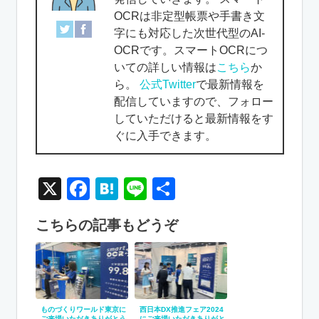
OCRは非定型帳票や手書き文
字にも対応した次世代型のAI-
OCRです。スマートOCRにつ
いての詳しい情報は
こちら
か
ら。
公式Twitter
で最新情報を
配信していますので、フォロー
していただけると最新情報をす
ぐに入手できます。
X
Facebook
Hatena
Line
共
有
こちらの記事もどうぞ
ものづくりワールド東京に
西日本DX推進フェア2024
ご来場いただきありがとう
にご来場いただきありがと