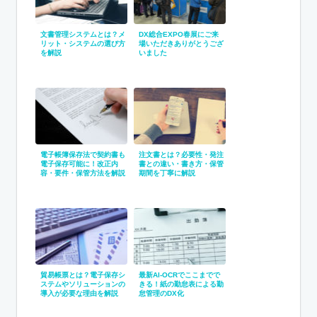
文書管理システムとは？メ
DX総合EXPO春展にご来
リット・システムの選び方
場いただきありがとうござ
を解説
いました
電子帳簿保存法で契約書も
注文書とは？必要性・発注
電子保存可能に！改正内
書との違い・書き方・保管
容・要件・保管方法を解説
期間を丁寧に解説
貿易帳票とは？電子保存シ
最新AI-OCRでここまでで
ステムやソリューションの
きる！紙の勤怠表による勤
導入が必要な理由を解説
怠管理のDX化