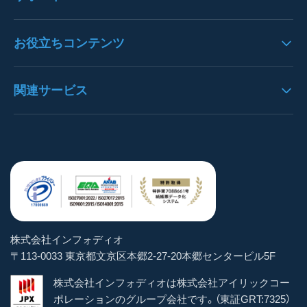
文字列エリア・文字認識
注文書OCRの導入事例
請求書パック
バージョンアップ情報
お役立ちコンテンツ
枠線・表認識
請求書OCRの導入事例
決算書パック
プレスリリース
データ抽出
見積書OCRの導入事例
OCRとは
関連サービス
通帳パック
お知らせ
構造化処理
決算書OCRの導入事例
AI-OCRとは
身分証明書パック
よくある質問
https://denho.jp/（デンホー）
ユーザー管理
通帳OCRの導入事例
OCR-LAB（Blog）
スマートOCR健康診断書
お問い合わせ
注文書革命DX
ステータス管理
貿易書類OCRの導入事例
インボイス逆引き検索
スマートOCR for Salesforce
トライアル体験
brox
マスター機能
その他帳票OCRの導入事例
お役立ちeBook
手書きOCRフォームメーカー
パートナー企業
学習
株式会社インフォディオ
スマートパシャリDX
〒113-0033 東京都文京区本郷2-27-20本郷センタービル5F
CSV出力
AIテンプレート
株式会社インフォディオは株式会社アイリックコー
AIテンプレート
ポレーションのグループ会社です。（東証GRT:7325）
サーチャブルPDF