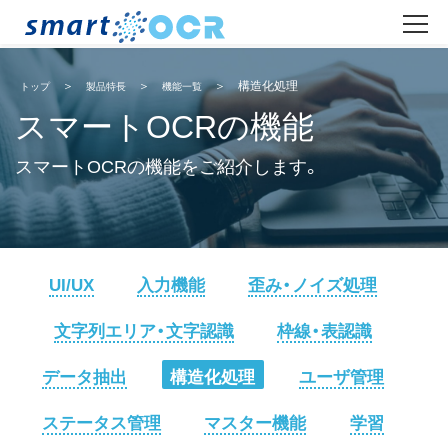
構造化処理
トップ
製品特長
機能一覧
スマートOCRの機能
スマートOCRの機能をご紹介します。
UI/UX
入力機能
歪み・ノイズ処理
文字列エリア・文字認識
枠線・表認識
データ抽出
構造化処理
ユーザ管理
ステータス管理
マスター機能
学習