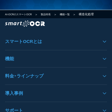
構造化処理
AI-OCRのスマートOCR
製品特長
機能一覧
スマートOCRとは
スマートOCRの製品特徴
機能
システムのフロー
機能一覧
料金・ラインナップ
システムへの思い
UI/UX
料金
導入事例
入力機能
クラウドサービスＳＬＯ
歪み・ノイズ処理
導入事例一覧
サポート
オプション一覧