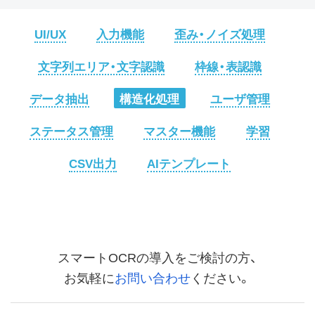
UI/UX
入力機能
歪み・ノイズ処理
文字列エリア・文字認識
枠線・表認識
データ抽出
構造化処理
ユーザ管理
ステータス管理
マスター機能
学習
CSV出力
AIテンプレート
スマートOCRの導入をご検討の方、
お気軽に
お問い合わせ
ください。