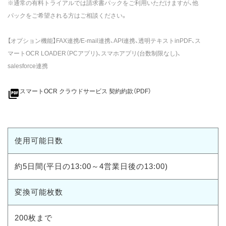
※通常の有料トライアルでは請求書パックをご利用いただけますが、他
パックをご希望される方はご相談ください。
【オプション機能】FAX連携/E-mail連携、API連携、透明テキストinPDF、ス
マートOCR LOADER（PCアプリ)、スマホアプリ(台数制限なし)、
salesforce連携
picture_as_pdf
スマートOCR クラウドサービス 契約約款（PDF）
使用可能日数
約5日間(平日の13:00～4営業日後の13:00)
変換可能枚数
200枚まで