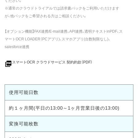
ください。
※通常のクラウドトライアルでは請求書パックをご利用いただけます
が、他パックをご希望される方はご相談ください。
【オプション機能】FAX連携/E-mail連携、API連携、透明テキストinPDF、ス
マートOCR LOADER（PCアプリ)、スマホアプリ(台数制限なし)、
salesforce連携
picture_as_pdf
スマートOCR クラウドサービス 契約約款（PDF）
使用可能日数
約１ヶ月間(平日の13:00～1ヶ月営業日後の13:00)
変換可能枚数