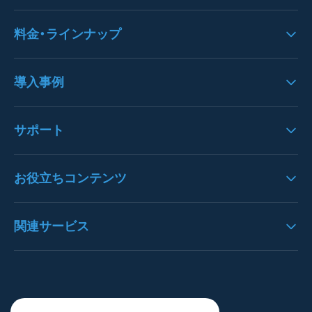
システムのフロー
機能一覧
料金・ラインナップ
システムへの思い
UI/UX
料金
導入事例
入力機能
クラウドサービスＳＬＯ
歪み・ノイズ処理
導入事例一覧
サポート
オプション一覧
文字列エリア・文字認識
注文書OCRの導入事例
請求書パック
バージョンアップ情報
お役立ちコンテンツ
枠線・表認識
請求書OCRの導入事例
決算書パック
プレスリリース
データ抽出
見積書OCRの導入事例
OCRとは
関連サービス
通帳パック
お知らせ
構造化処理
決算書OCRの導入事例
AI-OCRとは
身分証明書パック
よくある質問
https://denho.jp/（デンホー）
ユーザー管理
通帳OCRの導入事例
OCR-LAB（Blog）
スマートOCR健康診断書
お問い合わせ
注文書革命DX
ステータス管理
貿易書類OCRの導入事例
インボイス逆引き検索