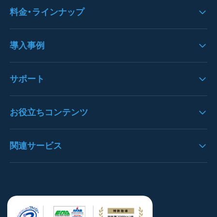
機能一覧
料金・ラインナップ
システムへの思い
UI/UX
料金
導入事例
入力機能
クラウドサービスＳＬＯ
歪み・ノイズ処理
導入事例一覧
サポート
オプション一覧
文字列エリア・文字認識
注文書OCRの導入事例
請求書パック
バージョンアップ情報
お役立ちコンテンツ
枠線・表認識
請求書OCRの導入事例
決算書パック
プレスリリース
データ抽出
見積書OCRの導入事例
OCRとは
関連サービス
通帳パック
お知らせ
構造化処理
決算書OCRの導入事例
AI-OCRとは
身分証明書パック
よくある質問
https://denho.jp/（デンホー）
ユーザー管理
通帳OCRの導入事例
OCR-LAB（Blog）
スマートOCR健康診断書
お問い合わせ
注文書革命DX
ステータス管理
貿易書類OCRの導入事例
インボイス逆引き検索
スマートOCR for Salesforce
トライアル体験
brox