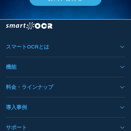
スマートOCRとは
スマートOCRの製品特徴
機能
システムのフロー
機能一覧
料金・ラインナップ
システムへの思い
UI/UX
料金
導入事例
入力機能
クラウドサービスＳＬＯ
歪み・ノイズ処理
導入事例一覧
サポート
オプション一覧