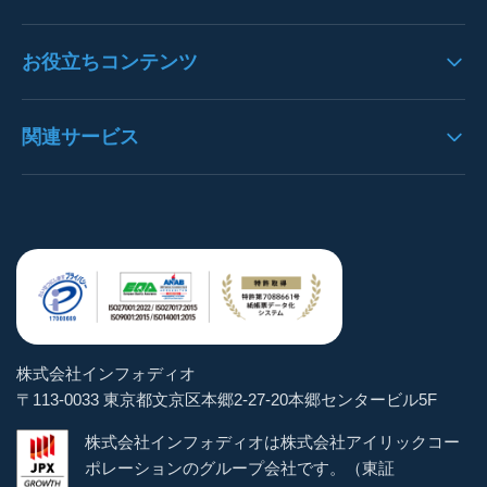
文字列エリア・文字認識
注文書OCRの導入事例
請求書パック
バージョンアップ情報
お役立ちコンテンツ
枠線・表認識
請求書OCRの導入事例
決算書パック
プレスリリース
データ抽出
見積書OCRの導入事例
OCRとは
関連サービス
通帳パック
お知らせ
構造化処理
決算書OCRの導入事例
AI-OCRとは
身分証明書パック
よくある質問
https://denho.jp/（デンホー）
ユーザー管理
通帳OCRの導入事例
OCR-LAB（Blog）
スマートOCR健康診断書
お問い合わせ
注文書革命DX
ステータス管理
貿易書類OCRの導入事例
インボイス逆引き検索
スマートOCR for Salesforce
トライアル体験
brox
マスター機能
その他帳票OCRの導入事例
お役立ちeBook
手書きOCRフォームメーカー
パートナー企業
学習
株式会社インフォディオ
スマートパシャリDX
〒113-0033 東京都文京区本郷2-27-20本郷センタービル5F
CSV出力
AIテンプレート
株式会社インフォディオは株式会社アイリックコー
AIテンプレート
ポレーションのグループ会社です。（東証
サーチャブルPDF