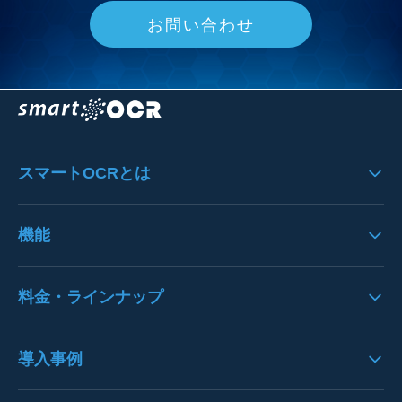
お問い合わせ
スマートOCRとは
スマートOCRの製品特徴
機能
システムのフロー
機能一覧
料金・ラインナップ
システムへの思い
UI/UX
料金
導入事例
入力機能
クラウドサービスＳＬＯ
歪み・ノイズ処理