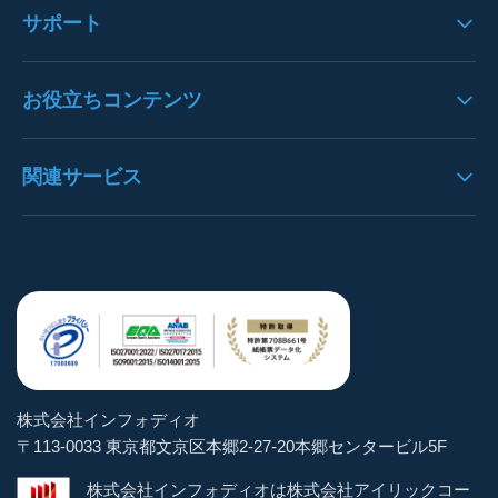
導入事例一覧
サポート
オプション一覧
文字列エリア・文字認識
注文書OCRの導入事例
請求書パック
バージョンアップ情報
お役立ちコンテンツ
枠線・表認識
請求書OCRの導入事例
決算書パック
プレスリリース
データ抽出
見積書OCRの導入事例
OCRとは
関連サービス
通帳パック
お知らせ
構造化処理
決算書OCRの導入事例
AI-OCRとは
身分証明書パック
よくある質問
https://denho.jp/（デンホー）
ユーザー管理
通帳OCRの導入事例
OCR-LAB（Blog）
スマートOCR健康診断書
お問い合わせ
注文書革命DX
ステータス管理
貿易書類OCRの導入事例
インボイス逆引き検索
スマートOCR for Salesforce
トライアル体験
brox
マスター機能
その他帳票OCRの導入事例
お役立ちeBook
手書きOCRフォームメーカー
パートナー企業
学習
株式会社インフォディオ
スマートパシャリDX
〒113-0033 東京都文京区本郷2-27-20本郷センタービル5F
CSV出力
AIテンプレート
株式会社インフォディオは株式会社アイリックコー