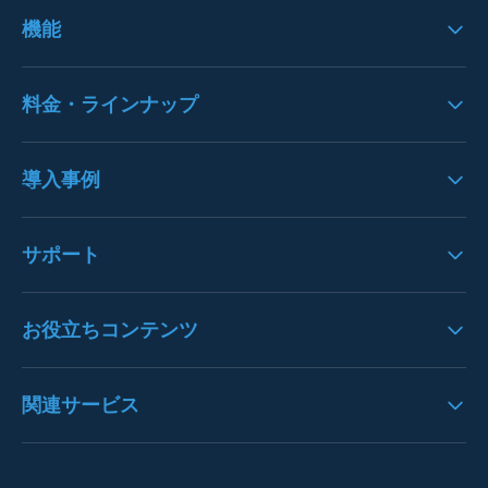
スマートOCRの製品特徴
機能
システムのフロー
機能一覧
料金・ラインナップ
システムへの思い
UI/UX
料金
導入事例
入力機能
クラウドサービスＳＬＯ
歪み・ノイズ処理
導入事例一覧
サポート
オプション一覧
文字列エリア・文字認識
注文書OCRの導入事例
請求書パック
バージョンアップ情報
お役立ちコンテンツ
枠線・表認識
請求書OCRの導入事例
決算書パック
プレスリリース
データ抽出
見積書OCRの導入事例
OCRとは
関連サービス
通帳パック
お知らせ
構造化処理
決算書OCRの導入事例
AI-OCRとは
身分証明書パック
よくある質問
https://denho.jp/（デンホー）
ユーザー管理
通帳OCRの導入事例
OCR-LAB（Blog）