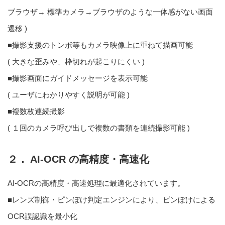
ブラウザ→ 標準カメラ→ブラウザのような一体感がない画面
遷移 )
■撮影支援のトンボ等もカメラ映像上に重ねて描画可能
( 大きな歪みや、枠切れが起こりにくい )
■撮影画面にガイドメッセージを表示可能
( ユーザにわかりやすく説明が可能 )
■複数枚連続撮影
( １回のカメラ呼び出しで複数の書類を連続撮影可能 )
２． AI-OCR の高精度・高速化
AI-OCRの高精度・高速処理に最適化されています。
■レンズ制御・ピンぼけ判定エンジンにより、ピンぼけによる
OCR誤認識を最小化