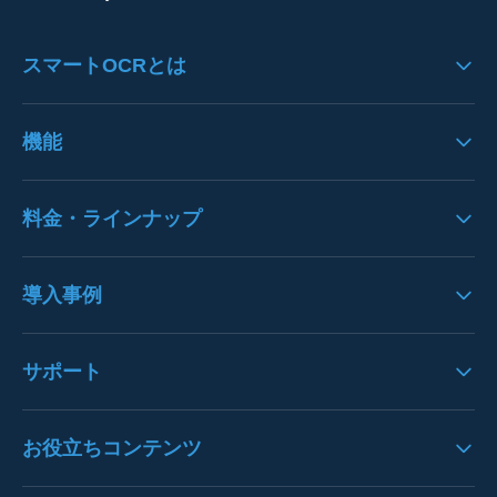
スマートOCRとは
スマートOCRの製品特徴
機能
システムのフロー
機能一覧
料金・ラインナップ
システムへの思い
UI/UX
料金
導入事例
入力機能
クラウドサービスＳＬＯ
歪み・ノイズ処理
導入事例一覧
サポート
オプション一覧
文字列エリア・文字認識
注文書OCRの導入事例
請求書パック
バージョンアップ情報
お役立ちコンテンツ
枠線・表認識
請求書OCRの導入事例
決算書パック
プレスリリース