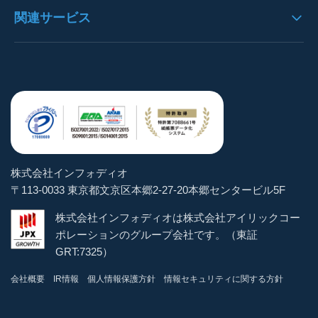
データ抽出
見積書OCRの導入事例
OCRとは
関連サービス
通帳パック
お知らせ
構造化処理
決算書OCRの導入事例
AI-OCRとは
身分証明書パック
よくある質問
https://denho.jp/（デンホー）
ユーザー管理
通帳OCRの導入事例
OCR-LAB（Blog）
スマートOCR健康診断書
お問い合わせ
注文書革命DX
ステータス管理
貿易書類OCRの導入事例
インボイス逆引き検索
スマートOCR for Salesforce
トライアル体験
brox
マスター機能
その他帳票OCRの導入事例
お役立ちeBook
手書きOCRフォームメーカー
パートナー企業
学習
株式会社インフォディオ
スマートパシャリDX
〒113-0033 東京都文京区本郷2-27-20本郷センタービル5F
CSV出力
AIテンプレート
株式会社インフォディオは株式会社アイリックコー
AIテンプレート
ポレーションのグループ会社です。（東証
サーチャブルPDF
GRT:7325）
スマートOCR API
会社概要
IR情報
個人情報保護方針
情報セキュリティに関する方針
FUJIFILM IWpro連携